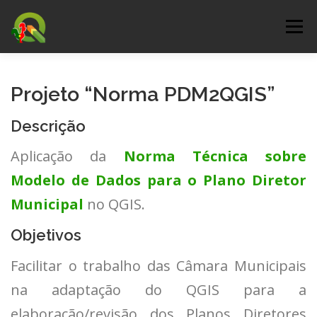
Saltar
para
Menu
conteúdo
DOWNLOAD
DOCUMENTAÇÃO
Projeto “Norma PDM2QGIS”
Descrição
CERTIFICAÇÃO
COMO PARTICIPAR
Aplicação da
Norma Técnica sobre
Modelo de Dados para o Plano Diretor
EVENTOS
QGIS-PT
SERVIÇOS
BLOG
Municipal
no QGIS.
Objetivos
Facilitar o trabalho das Câmara Municipais
na adaptação do QGIS para a
elaboração/revisão dos Planos Diretores