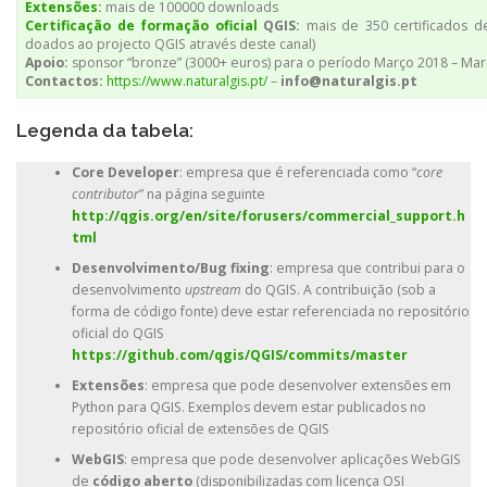
Extensões
:
mais de 100000 downloads
Certificação de formação oficial
QGIS:
mais de 350 certificados d
doados ao projecto QGIS através deste canal)
Apoio:
sponsor “bronze” (3000+ euros) para o período Março 2018 – Ma
Contactos:
https://www.naturalgis.pt/
–
info@naturalgis.pt
Legenda da tabela:
Core Developer
: empresa que é referenciada como “
core
contributor
” na página seguinte
http://qgis.org/en/site/forusers/commercial_support.h
tml
Desenvolvimento/Bug fixing
: empresa que contribui para o
desenvolvimento
upstream
do QGIS. A contribuição (sob a
forma de código fonte) deve estar referenciada no repositório
oficial do QGIS
https://github.com/qgis/QGIS/commits/master
Extensões
: empresa que pode desenvolver extensões em
Python para QGIS. Exemplos devem estar publicados no
repositório oficial de extensões de QGIS
WebGIS
: empresa que pode desenvolver aplicações WebGIS
de
código aberto
(disponibilizadas com licença OSI