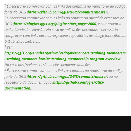
1
É necessário comprovar com os links dos commits no repositório do código
fonte do QGIS (
https://github.com/qgis/QGIS/commits/master
).
2
É necessário comprovar com os links no repositório oficial de extensões de
QGIS (
https://plugins.qgis.org/plugins/?per_page=2000
) e comprovar a
real utilizade da extensão. No caso de aplicações derivadas é necessário
comprovar com links para os respeitivos repositórios de código fonte (Github,
GitLab, Bitbucket, etc.).
3
Ver
https://qgis.org/en/site/getinvolved/governance/sustaining_members/s
ustaining_members.html#sustaining-membership-program-overview
.
No caso dos
freelancers
são aceites pequenas doações.
4
É necessário comprovar com os links as commits no repositório do código
fonte do QGIS (
https://github.com/qgis/QGIS/commits/master
) ou no
repositório da documentação (
https://github.com/qgis/QGIS-
Documentation
).