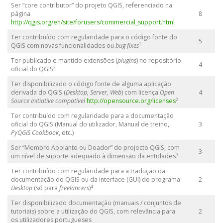
Ser “core contributor” do projeto QGIS, referenciado na
página
8
http://qgis.org/en/site/forusers/commercial_support.html
Ter contribuído com regularidade para o código fonte do
5
1
QGIS com novas funcionalidades ou
bug fixes
Ter publicado e mantido extensões (
plugins
) no repositório
4
2
oficial do QGIS
Ter disponibilizado o código fonte de alguma aplicação
derivada do QGIS (
Desktop, Server, Web
) com licença
Open
4
2
Source Initiative compatível
http://opensource.org/licenses
Ter contribuído com regularidade para a documentação
oficial do QGIS (Manual do utilizador, Manual de treino,
3
PyQGIS Cookbook
, etc.)
Ser “Membro Apoiante ou Doador” do projecto QGIS, com
3
3
um nível de suporte adequado à dimensão da entidades
Ter contribuído com regularidade para a tradução da
documentação do QGIS ou da interface (GUI) do programa
2
4
Desktop
(só para
freelancers
)
Ter disponibilizado documentação (manuais / conjuntos de
tutoriais) sobre a utilização do QGIS, com relevância para
2
os utilizadores portugueses