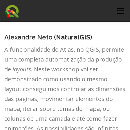
Saltar
para
Menu
conteúdo
DOWNLOAD
DOCUMENTAÇÃO
Alexandre Neto (
NaturalGIS
)
A funcionalidade do Atlas, no QGIS, permite
CERTIFICAÇÃO
COMO PARTICIPAR
uma completa automatização da produção
de
layouts
. Neste workshop vai ser
EVENTOS
QGIS-PT
SERVIÇOS
BLOG
demonstrado como usando o mesmo
layout conseguimos controlar as dimensões
das paginas, movimentar elementos do
mapa, iterar sobre temas do mapa, ou
colunas de uma camada e até como fazer
animações. As possibilidades são infinitas!