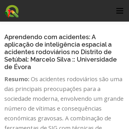
Saltar
para
Menu
conteúdo
DOWNLOAD
DOCUMENTAÇÃO
Aprendendo com acidentes: A
aplicação de inteligência espacial a
acidentes rodoviários no Distrito de
CERTIFICAÇÃO
COMO PARTICIPAR
Setúbal: Marcelo Silva :: Universidade
de Évora
EVENTOS
QGIS-PT
SERVIÇOS
BLOG
Resumo:
Os acidentes rodoviários são uma
das principais preocupações para a
sociedade moderna, envolvendo um grande
número de vítimas e consequências
económicas gravosas. A combinação de
ferramentas de SIG com técnicas de